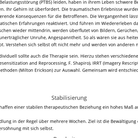
Belastungsstörung (PTBS) leiden, haben in ihrem Leben schwere 
n. Ihr Gehirn ist überfordert. Die traumatischen Erlebnisse wurd
eerende Konsequenzen für die Betroffenen. Die Vergangenheit lässt
umatischen Erfahrungen reaktiviert. Und führen im Wiedererleben 
Menschen wieder mittendrin, werden überflutet von Bildern, Gerüc
 unerträglicher Unruhe, Angespanntheit. So als wären sie aus hei
ubt. Verstehen sich selbst oft nicht mehr und werden von anderen n
dividuell sollte auch die Therapie sein. Hierzu stehen verschieden
nsitization and Reprocessing, F. Shapiro), IRRT (Imagery Rescrip
ethoden (Milton Erickson) zur Auswahl. Gemeinsam wird entschi
Stabilisierung
affen einer stabilen therapeutischen Beziehung ein hohes Maß an
dlung in der Regel über mehrere Wochen. Ziel ist die Bewältigun
ersöhnung mit sich selbst.